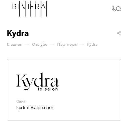
Kydra
—
—
—
Главная
О клубе
Партнеры
Kydra
Сайт
kydralesalon.com