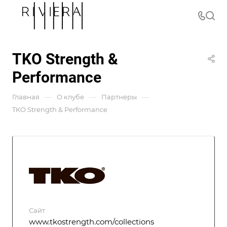
TKO Strength &
Performance
—
—
—
Главная
О клубе
Партнеры
TKO Strength & Performance
Сайт
www.tkostrength.com/collections