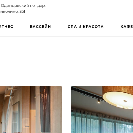
 Одинцовский г.о., дер.
иколино, 351
ИТНЕС
БАССЕЙН
СПА И КРАСОТА
КАФЕ