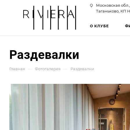
Московская обл.,
Таганьково, КП Н
О КЛУБЕ
Ф
Раздевалки
—
—
Главная
Фотогалерея
Раздевалки