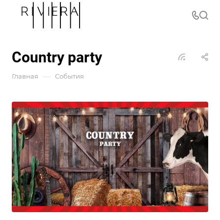
Country party
—
Главная
События