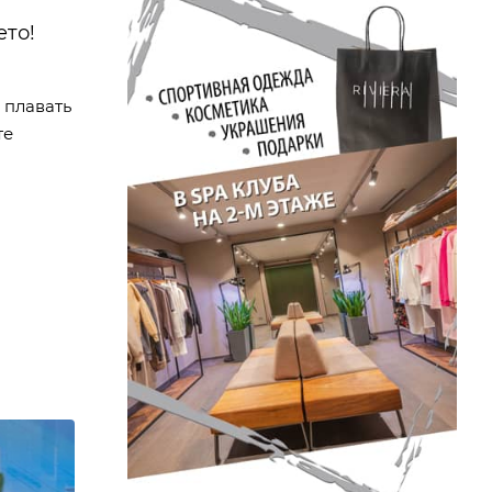
ето!
 плавать
те