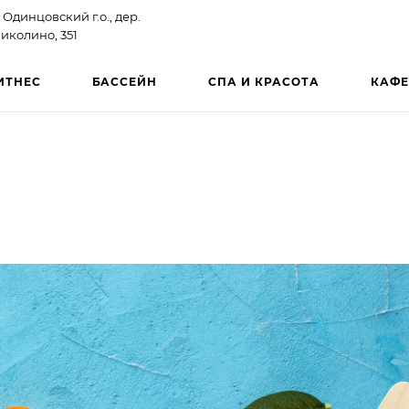
 Одинцовский г.о., дер.
иколино, 351
ИТНЕС
БАССЕЙН
СПА И КРАСОТА
КАФЕ