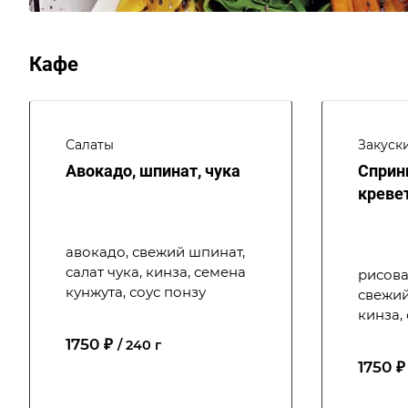
Кафе
Салаты
Закуск
Авокадо, шпинат, чука
Сприн
креве
авокадо, свежий шпинат,
салат чука, кинза, семена
рисова
кунжута, соус понзу
свежий
кинза,
1750 ₽
/ 240 г
1750 ₽