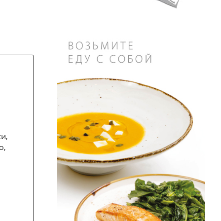
и,
о,