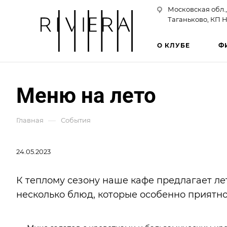
Московская обл.,
Таганьково, КП Н
О КЛУБЕ
Ф
Меню на лето
—
Главная
События
24.05.2023
К теплому сезону наше кафе предлагает л
несколько блюд, которые особенно приятно