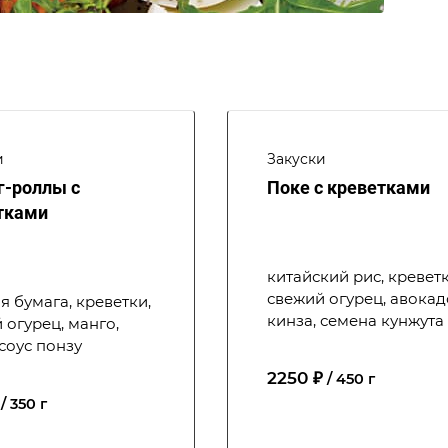
и
Закуски
г-роллы с
Поке с креветками
тками
китайский рис, креветк
свежий огурец, авокад
я бумага, креветки,
кинза, семена кунжута
 огурец, манго,
 соус понзу
2250 ₽
/ 450 г
/ 350 г