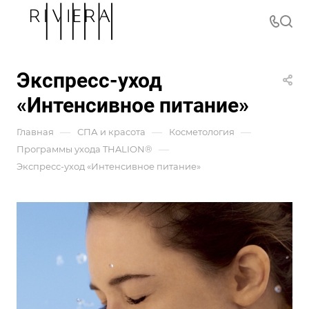
Экспресс-уход
«Интенсивное питание»
—
—
—
Главная
СПА и красота
Косметология
—
Программы ухода THALION®
Экспресс-уход «Интенсивное питание»