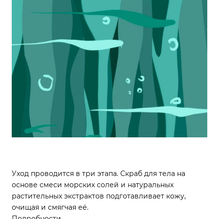
Уход проводится в три этапа. Скраб для тела на
основе смеси морских солей и натуральных
растительных экстрактов подготавливает кожу,
очищая и смягчая её.
Подробности