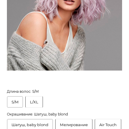
Длина волос:
S/M
S/M
L/XL
Окрашивание:
Шатуш, baby blond
Шатуш, baby blond
Мелирование
Air Touch