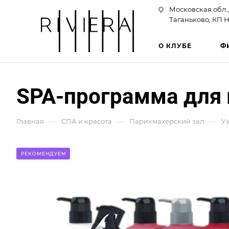
Московская обл.,
Таганьково, КП Н
О КЛУБЕ
Ф
SPA-программа для 
—
—
—
Главная
СПА и красота
Парикмахерский зал
У
РЕКОМЕНДУЕМ