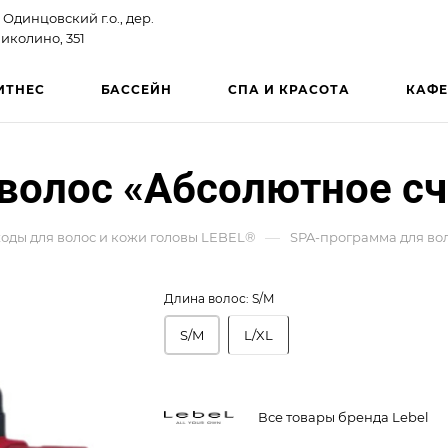
 Одинцовский г.о., дер.
иколино, 351
ИТНЕС
БАССЕЙН
СПА И КРАСОТА
КАФЕ
волос «Абсолютное сч
—
ходы для волос и кожи головы LEBEL®
SPA-программа для вол
Длина волос:
S/M
S/M
L/XL
Все товары бренда Lebel