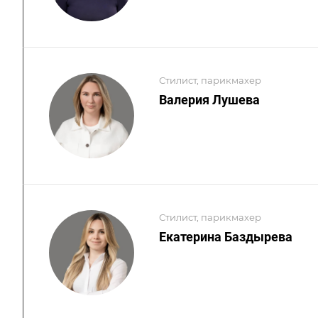
Стилист, парикмахер
Валерия Лушева
Стилист, парикмахер
Екатерина Баздырева